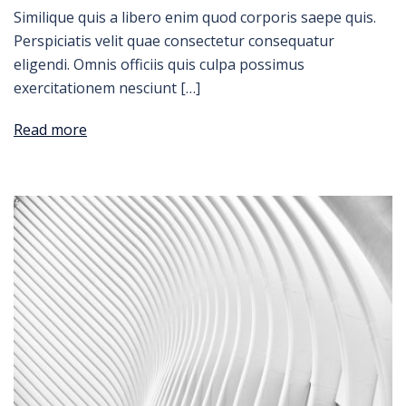
Similique quis a libero enim quod corporis saepe quis.
Perspiciatis velit quae consectetur consequatur
eligendi. Omnis officiis quis culpa possimus
exercitationem nesciunt […]
Read more